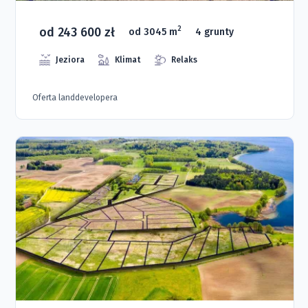
od 243 600 zł
2
od 3045 m
4 grunty
Jeziora
Klimat
Relaks
Oferta landdevelopera