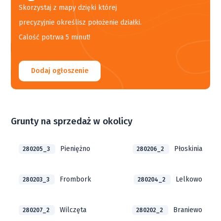
Skorzystaj z mapy dzięki której
precyzyjnie określisz położenie działki.
Calość potrwa 5 minut!
Dodaj ogłoszenie
Grunty na sprzedaż w okolicy
Pieniężno
Płoskinia
280205_3
280206_2
Frombork
Lelkowo
280203_3
280204_2
Wilczęta
Braniewo
280207_2
280202_2