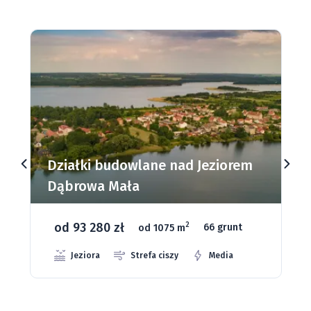
Działki budowlane nad Jeziorem
Dąbrowa Mała
od 93 280 zł
2
od 1075 m
66 grunt
Jeziora
Strefa ciszy
Media