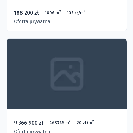
188 200 zł
2
2
1806 m
105 zł/m
Oferta prywatna
9 366 900 zł
2
2
468345 m
20 zł/m
Oferta prywatna