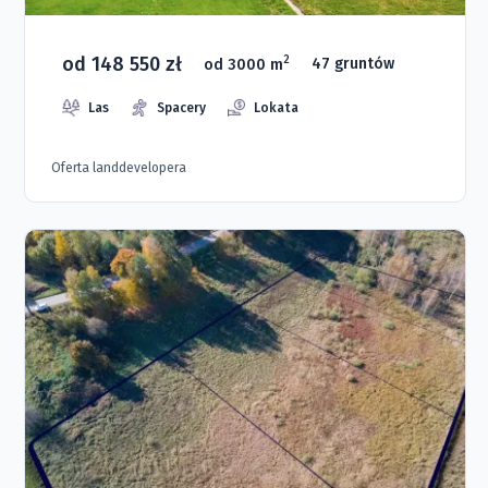
od 148 550 zł
2
od 3000 m
47 gruntów
Las
Spacery
Lokata
Oferta landdevelopera