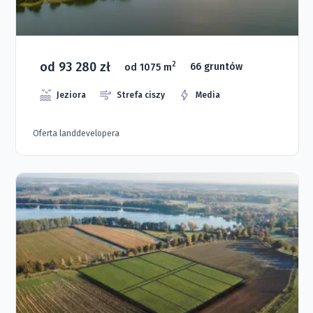
od 93 280 zł
2
od 1075 m
66 gruntów
Jeziora
Strefa ciszy
Media
Oferta landdevelopera