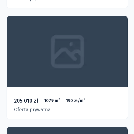
205 010 zł
2
2
1079 m
190 zł/m
Oferta prywatna