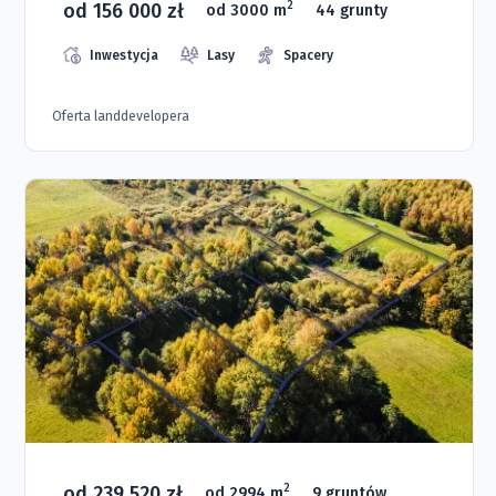
od 156 000 zł
2
od 3000 m
44 grunty
Inwestycja
Lasy
Spacery
Oferta landdevelopera
od 239 520 zł
2
od 2994 m
9 gruntów