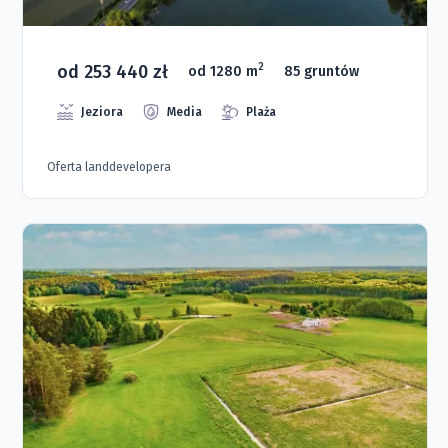
od 253 440 zł
2
od 1280 m
85 gruntów
Jeziora
Media
Plaża
Oferta landdevelopera