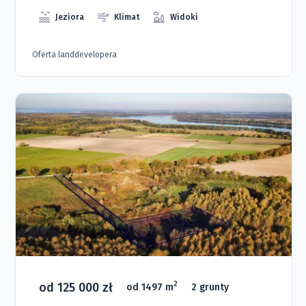
Jeziora
Klimat
Widoki
Oferta landdevelopera
od 125 000 zł
2
od 1497 m
2 grunty