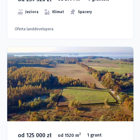
Jeziora
Klimat
Spacery
Oferta landdevelopera
od 125 000 zł
2
od 1520 m
1 grunt