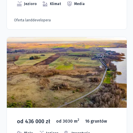
Jezioro
Klimat
Media
Oferta landdevelopera
od 436 000 zł
2
od 3030 m
16 gruntów