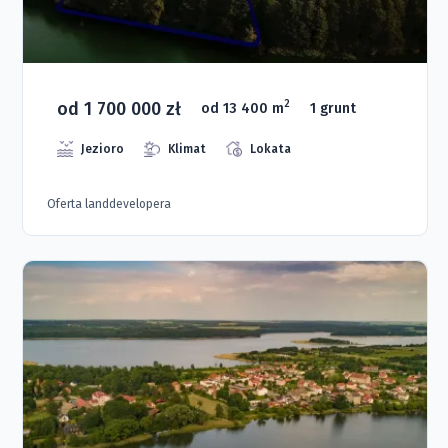
od 1 700 000 zł
2
od 13 400 m
1 grunt
Jezioro
Klimat
Lokata
Oferta landdevelopera