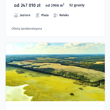
od 247 010 zł
2
od 2906 m
52 grunty
Jezioro
Plaża
Relaks
Oferta landdevelopera