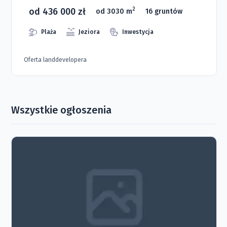
od 436 000 zł
2
od 3030 m
16 gruntów
Plaża
Jeziora
Inwestycja
Oferta landdevelopera
Wszystkie ogłoszenia