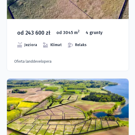
od 243 600 zł
2
od 3045 m
4 grunty
Jeziora
Klimat
Relaks
Oferta landdevelopera