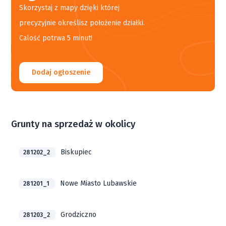
Skorzystaj z mapy dzięki której
precyzyjnie określisz położenie działki.
Calość potrwa 5 minut!
Dodaj ogłoszenie
Grunty na sprzedaż w okolicy
Biskupiec
281202_2
Nowe Miasto Lubawskie
281201_1
Grodziczno
281203_2