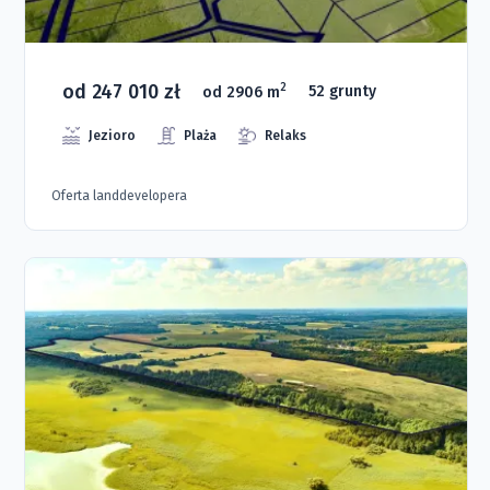
od 247 010 zł
2
od 2906 m
52 grunty
Jezioro
Plaża
Relaks
Oferta landdevelopera