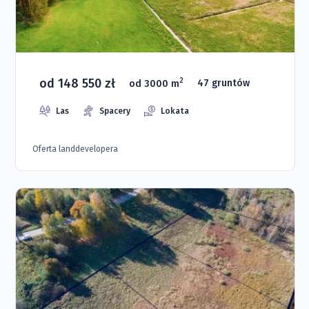
od 148 550 zł
2
od 3000 m
47 gruntów
Las
Spacery
Lokata
Oferta landdevelopera