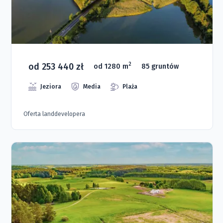
od 253 440 zł
2
od 1280 m
85 gruntów
Jeziora
Media
Plaża
Oferta landdevelopera