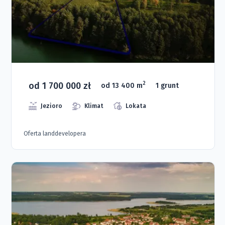
od 1 700 000 zł
2
od 13 400 m
1 grunt
Jezioro
Klimat
Lokata
Oferta landdevelopera