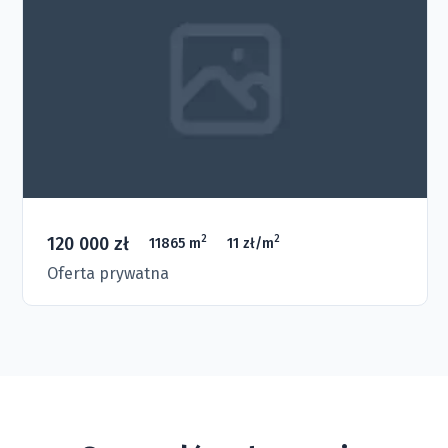
120 000 zł
2
2
11865 m
11 zł/m
Oferta prywatna