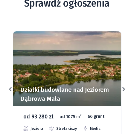
Sprawdź ogłoszenia
Działki budowlane nad Jeziorem
Dąbrowa Mała
od 93 280 zł
2
od 1075 m
66 grunt
Jeziora
Strefa ciszy
Media