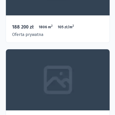
188 200 zł
2
2
1806 m
105 zł/m
Oferta prywatna