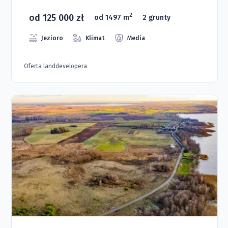
od 125 000 zł
2
od 1497 m
2 grunty
Jezioro
Klimat
Media
Oferta landdevelopera