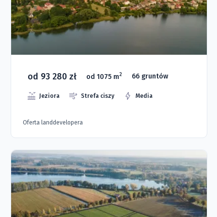
od 93 280 zł
2
od 1075 m
66 gruntów
Jeziora
Strefa ciszy
Media
Oferta landdevelopera