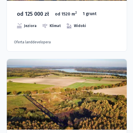
od 125 000 zł
2
od 1520 m
1 grunt
Jeziora
Klimat
Widoki
Oferta landdevelopera