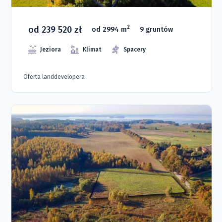
od 239 520 zł
2
od 2994 m
9 gruntów
Jeziora
Klimat
Spacery
Oferta landdevelopera